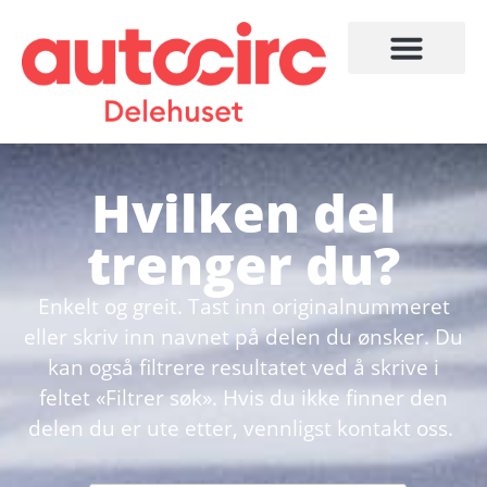
Hvilken del
trenger du?
Enkelt og greit. Tast inn originalnummeret
eller skriv inn navnet på delen du ønsker. Du
kan også filtrere resultatet ved å skrive i
feltet «Filtrer søk». Hvis du ikke finner den
delen du er ute etter, vennligst kontakt oss.